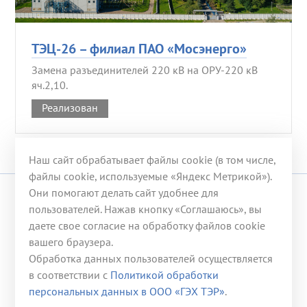
ТЭЦ-26 – филиал ПАО «Мосэнерго»
Замена разъединителей 220 кВ на ОРУ-220 кВ
яч.2,10.
Реализован
Наш сайт обрабатывает файлы cookie (в том числе,
файлы cookie, используемые «Яндекс Метрикой»).
Они помогают делать сайт удобнее для
© 2008-2026 ООО «ГЭХ ТЭР»
пользователей. Нажав кнопку «Соглашаюсь», вы
даете свое согласие на обработку файлов cookie
117246, г. Москва, ул. Херсонская, д. 43, корп. 3
вашего браузера.
Телефон:
+7 (499) 653-53-07
Обработка данных пользователей осуществляется
Эл. почта:
office@gehter.ru
в соответствии с
Политикой обработки
персональных данных в ООО «ГЭХ ТЭР»
.
Контактная информация