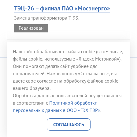
ТЭЦ-26 – филиал ПАО «Мосэнерго»
Замена трансформатора Т-93.
Реализован
Наш сайт обрабатывает файлы cookie (в том числе,
файлы cookie, используемые «Яндекс Метрикой»).
Они помогают делать сайт удобнее для
© 2008-2026 ООО «ГЭХ ТЭР»
пользователей. Нажав кнопку «Соглашаюсь», вы
даете свое согласие на обработку файлов cookie
117246, г. Москва, ул. Херсонская, д. 43, корп. 3
вашего браузера.
Телефон:
+7 (499) 653-53-07
Обработка данных пользователей осуществляется
Эл. почта:
office@gehter.ru
в соответствии с
Политикой обработки
персональных данных в ООО «ГЭХ ТЭР»
.
Контактная информация
О персональных данных
СОГЛАШАЮСЬ